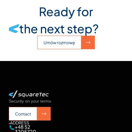
Ready for
the next step?
Umów rozmowę
Umów rozmowę
Security on your terms
Contact
Contact
ADDRESS
+48 52
3205720