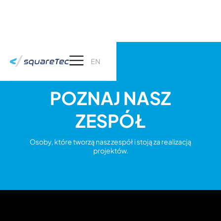
EN
POZNAJ NASZ
ZESPÓŁ
Osoby, które tworzą nasz zespół i stoją za realizacją
projektów.