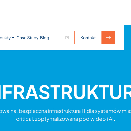
Case Study
Blog
dukty
PL
Kontakt
Kontakt
NFRASTRUKTU
owalna, bezpieczna infrastruktura IT dla systemów mis
critical, zoptymalizowana pod wideo i AI.