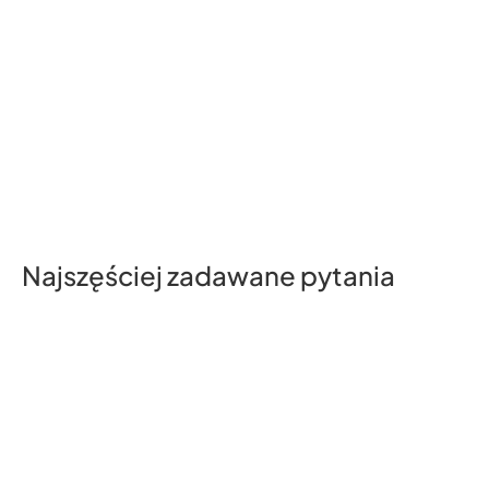
Najszęściej zadawane pytania
321
test test
32132132131