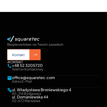
Bezpieczeństwo na Twoich zasadach
Kontakt
Kontakt
KONTAKT
+48 52 3205720
Telefon Kontaktowy
office@squaretec.com
Adres E-Mail
ul. Władysława Broniewskiego 4
85-316 Bydgoszcz
ul. Domaniewska 44
02-672 Warszawa