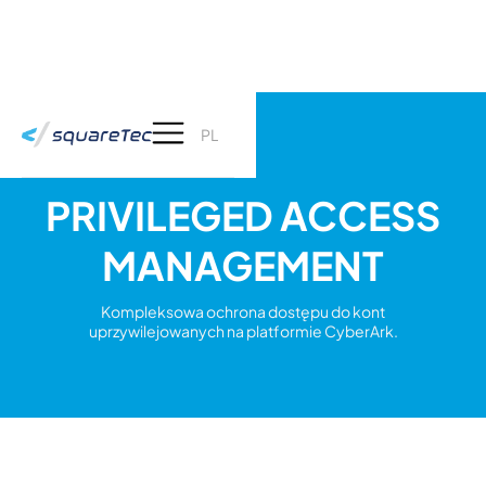
PL
PRIVILEGED ACCESS
MANAGEMENT
Kompleksowa ochrona dostępu do kont
uprzywilejowanych na platformie CyberArk.