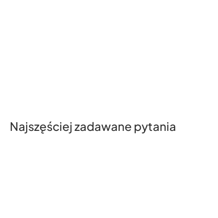
Najszęściej zadawane pytania
321
test test
32132132131