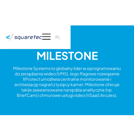
PL
MILESTONE
Milestone Systems to globalny lider w oprogramowaniu
do zarządzania wideo (VMS). Jego flagowe rozwiązanie
XProtect umożliwia centralne monitorowanie i
archiwizację nagrań z tysięcy kamer. Milestone oferuje
także zaawansowane narzędzia analityczne (np.
BriefCam) i chmurowe usługi video (VSaaS Arcules).