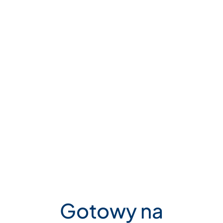
zdarzeń w czasie rzeczywistym.
Szczegóły
Axis
Network Cameras
Inteligentne kamery IP umożliwiające analizę
obrazu i detekcję zdarzeń.
Szczegóły
Gotowy na