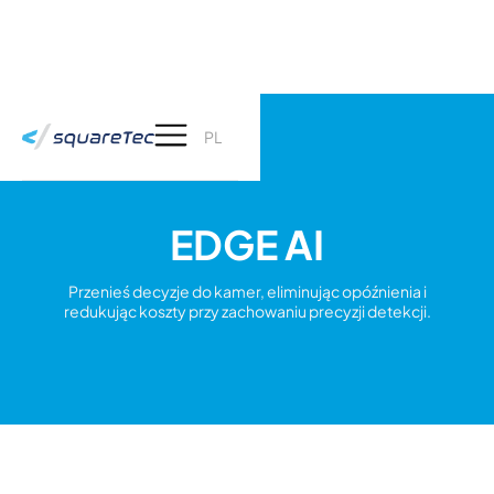
PL
EDGE AI
Przenieś decyzje do kamer, eliminując opóźnienia i
redukując koszty przy zachowaniu precyzji detekcji.